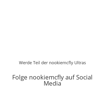
anderem eigene Emojis bekommt.
Folgen kostet nichts und ist nur einen
Klick entfernt.
Werde Twitch Follower
Werde Teil der nookiemcfly Ultras
Folge nookiemcfly auf Social
Media