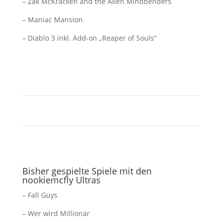
– Zak McKracken and the Alien Mindbenders
– Maniac Mansion
– Diablo 3 inkl. Add-on „Reaper of Souls“
Bisher gespielte Spiele mit den
nookiemcfly Ultras
– Fall Guys
– Wer wird Millionär